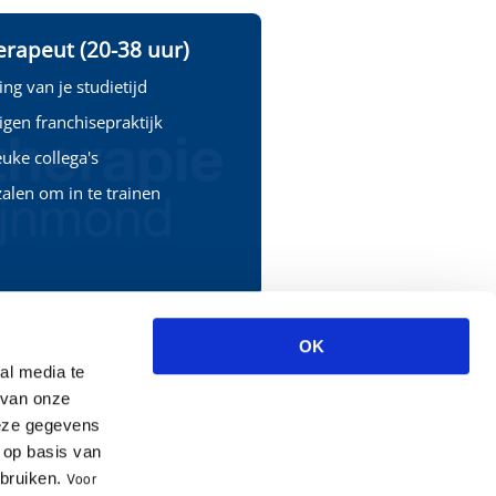
rapeut (20-38 uur)
ng van je studietijd
igen franchisepraktijk
uke collega's
alen om in te trainen
OK
al media te
 van onze
deze gegevens
 op basis van
ebruiken.
V
oor