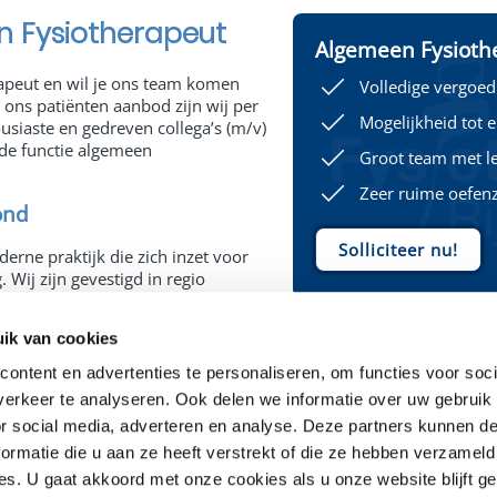
 Fysiotherapeut
Algemeen Fysiothe
rapeut en wil je ons team komen
Volledige vergoedi
 ons patiënten aanbod zijn wij per
Mogelijkheid tot e
usiaste en gedreven collega’s (m/v)
 de functie algemeen
Groot team met le
Zeer ruime oefenz
ond
Solliciteer nu!
erne praktijk die zich inzet voor
Wij zijn gevestigd in regio
rapiepraktijken op de volgende
IJsselmonde, Poortugaal, Rhoon,
ik van cookies
aktijken beschikken alle over zeer
 we hebben een team van
ontent en advertenties te personaliseren, om functies voor soci
ysiotherapeuten die multidisciplinair
erkeer te analyseren. Ook delen we informatie over uw gebruik
en voor onze patiënten te
or social media, adverteren en analyse. Deze partners kunnen 
n ken je de huisartsen,
ormatie die u aan ze heeft verstrekt of die ze hebben verzameld
therapeuten en logopedisten
an de lunchtafel.
es. U gaat akkoord met onze cookies als u onze website blijft g