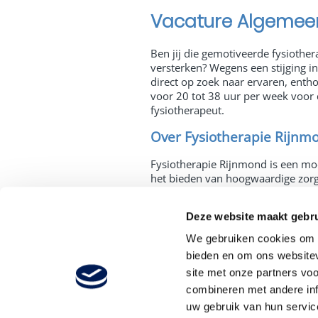
Vacature Algemeen
Ben jij die gemotiveerde fysiothe
versterken? Wegens een stijging in
direct op zoek naar ervaren, entho
voor 20 tot 38 uur per week voor
fysiotherapeut.
Over Fysiotherapie Rijnm
Fysiotherapie Rijnmond is een mod
het bieden van hoogwaardige zorg. 
Rijnmond en hebben onze fysiothe
locaties: Barendrecht, Hoogvliet, 
Deze website maakt gebru
Rozenburg en Spijkenisse. Onze pr
ruime en moderne oefenzalen en
We gebruiken cookies om c
vriendelijke en gespecialiseerde f
bieden en om ons websitev
samenwerken om de beste resultat
site met onze partners vo
bereiken. Binnen al onze praktijke
combineren met andere inf
podotherapeuten, diëtisten, ergo
persoonlijk en ontmoet je elkaar a
uw gebruik van hun servic