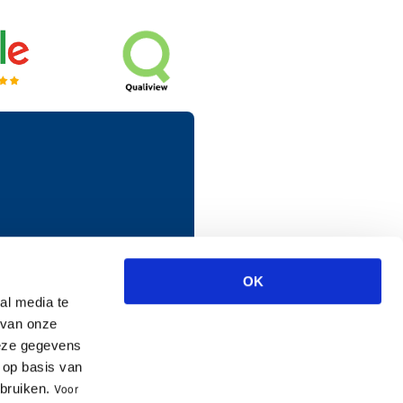
OK
al media te
 van onze
deze gegevens
Rijnmond Spijkenisse
 op basis van
ebruiken.
V
oor