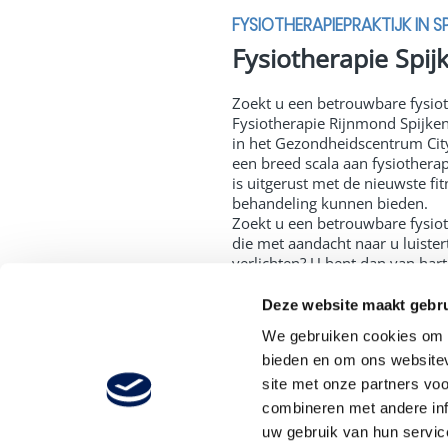
FYSIOTHERAPIEPRAKTIJK IN S
Fysiotherapie Spi
Zoekt u een betrouwbare fysiot
Fysiotherapie Rijnmond Spijke
in het Gezondheidscentrum City 
een breed scala aan fysiothera
is uitgerust met de nieuwste f
behandeling kunnen bieden.
Zoekt u een betrouwbare fysiot
die met aandacht naar u luister
verlichten? U bent dan van har
Spijkenisse Centrum. Onze prak
City Plaza, gelegen naast de Al
Deze website maakt gebru
fysiotherapie specialisaties. B
We gebruiken cookies om c
ruime en moderne oefenzaal v
bieden en om ons websitev
eigen professionele fysiother
onze assistentes en plan direc
site met onze partners vo
herstel.
combineren met andere inf
uw gebruik van hun servic