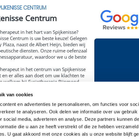
PIJKENISSE CENTRUM
jkenisse Centrum
herapeut in het hart van Spijkenisse?
nisse Centrum is uw beste keuze! Gelegen
Plaza, naast de Albert Heijn, bieden wij
peutische diensten. Onze ruime oefenzaal
itnessapparatuur, waardoor we u de beste
herapeut in het centrum van Spijkenisse
t en er alles aan doet om uw klachten te
te welkom bij Fysiotherapie Rijnmond
tijk is gevestigd in Gezondheidscentrum
bert Heijn. Wij hebben een groot aanbod
ik van cookies
ovendien beschikt de locatie over een
ontent en advertenties te personaliseren, om functies voor soci
an 90m2 waar u wordt begeleid door uw
erkeer te analyseren. Ook delen we informatie over uw gebruik
apeut. Neem vandaag nog contact op met
t een afspraak in. Samen voor de weg naar
or social media, adverteren en analyse. Deze partners kunnen 
Fysiotherapie 
ormatie die u aan ze heeft verstrekt of die ze hebben verzameld
Centrum
es. U gaat akkoord met onze cookies als u onze website blijft g