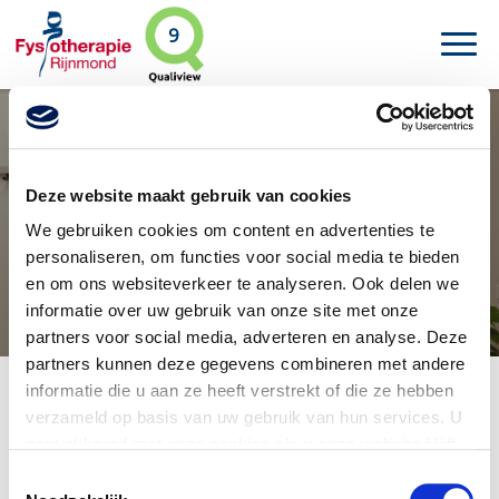
9
Deze website maakt gebruik van cookies
Eerste behandeling
We gebruiken cookies om content en advertenties te
personaliseren, om functies voor social media te bieden
en om ons websiteverkeer te analyseren. Ook delen we
informatie over uw gebruik van onze site met onze
partners voor social media, adverteren en analyse. Deze
partners kunnen deze gegevens combineren met andere
informatie die u aan ze heeft verstrekt of die ze hebben
Tijdens uw eerste afspraak vindt een intakegesprek plaats.
verzameld op basis van uw gebruik van hun services. U
Dit gesprek is bedoeld om uw fysiotherapeut een zo
gaat akkoord met onze cookies als u onze website blijft
volledig mogelijk beeld te geven van uw klacht en uw
gebruiken.
V
oor meer gedetailleerde informatie zie ons
persoonlijke situatie. In dit gesprek wordt onder andere
Toestemmingsselectie
besproken:
privacybeleid
.