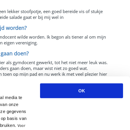
een lekker stoofpotje, een goed bereide vis of stukje
ide salade gaat er bij mij wel in
ijd worden?
gymdocent wilde worden. Ik begon als tiener al om mijn
jn eigen vereniging.
 gaan doen?
zier als gymdocent gewerkt, tot het niet meer leuk was.
nders gaan doen, maar wist niet zo goed wat.
toen op mijn pad en nu werk ik met veel plezier hier
n word jij gelukkig?
OK
al media te
n met mijn collega's de oefengroepen in de zaal te
 van onze
 nodig is. Maar ook de Medisch Fitness-groepen die ik
leuk om te doen.
deze gegevens
 op basis van
tevreden gevoel naar huis?
ebruiken.
V
oor