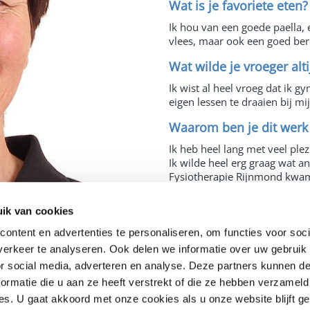
Wat is je favoriete eten?
Ik hou van een goede paella, 
vlees, maar ook een goed bere
Wat wilde je vroeger alt
Ik wist al heel vroeg dat ik 
eigen lessen te draaien bij mi
Waarom ben je dit werk
Ik heb heel lang met veel ple
Ik wilde heel erg graag wat a
Fysiotherapie Rijnmond kwam 
als fysio-assistent.
ik van cookies
Van welke werkzaamhede
ontent en advertenties te personaliseren, om functies voor soci
Ik vind het heel fijn om same
erkeer te analyseren. Ook delen we informatie over uw gebruik
draaien en te helpen waar dat
zelf mag draaien vind ik erg 
or social media, adverteren en analyse. Deze partners kunnen 
ormatie die u aan ze heeft verstrekt of die ze hebben verzameld
Wanneer ga jij met een 
es. U gaat akkoord met onze cookies als u onze website blijft g