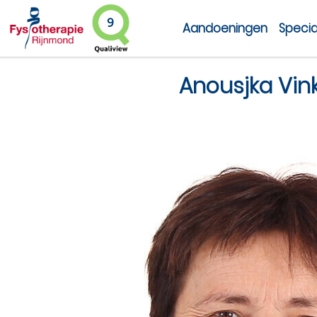
9
Aandoeningen
Specia
Anousjka Vin