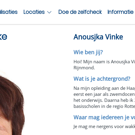
lisaties
Locaties
Doe de zelfcheck
Informatie
ke
Anousjka Vinke
Wie ben jij?
Hoi! Mijn naam is Anousjka Vin
Rijnmond.
Wat is je achtergrond?
Na mijn opleiding aan de Haa
eerst een jaar als zwemdoce
het onderwijs. Daarna heb ik
basisscholen in de regio Rot
Waar mag iedereen je 
Je mag me nergens voor wakk