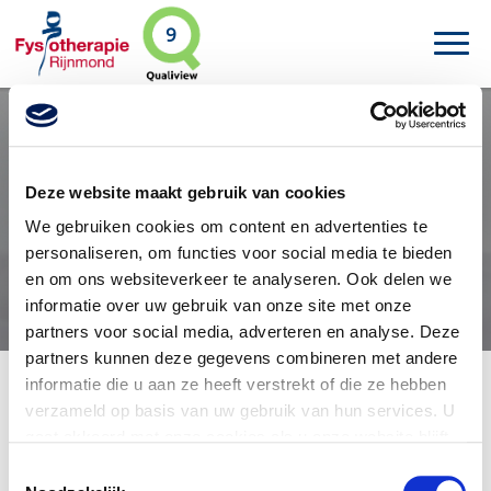
9
Deze website maakt gebruik van cookies
Billenschuiven
We gebruiken cookies om content en advertenties te
personaliseren, om functies voor social media te bieden
en om ons websiteverkeer te analyseren. Ook delen we
informatie over uw gebruik van onze site met onze
partners voor social media, adverteren en analyse. Deze
partners kunnen deze gegevens combineren met andere
informatie die u aan ze heeft verstrekt of die ze hebben
verzameld op basis van uw gebruik van hun services. U
In het kort
gaat akkoord met onze cookies als u onze website blijft
Billenschuiven
gebruiken.
V
oor meer gedetailleerde informatie zie ons
Toestemmingsselectie
privacybeleid
.