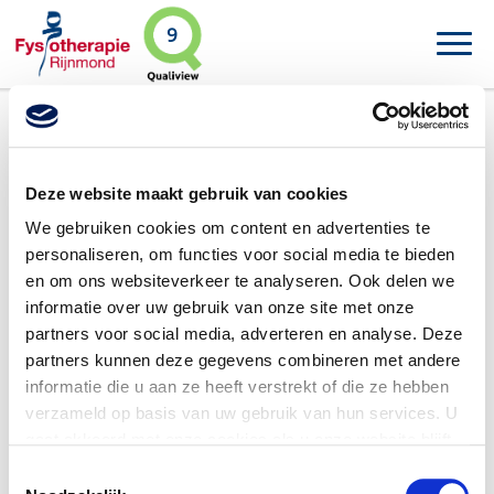
9
Esther Sucec
Deze website maakt gebruik van cookies
We gebruiken cookies om content en advertenties te
personaliseren, om functies voor social media te bieden
en om ons websiteverkeer te analyseren. Ook delen we
informatie over uw gebruik van onze site met onze
partners voor social media, adverteren en analyse. Deze
partners kunnen deze gegevens combineren met andere
informatie die u aan ze heeft verstrekt of die ze hebben
verzameld op basis van uw gebruik van hun services. U
gaat akkoord met onze cookies als u onze website blijft
gebruiken.
V
oor meer gedetailleerde informatie zie ons
Toestemmingsselectie
privacybeleid
.