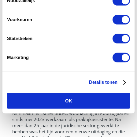
Noodzakelijk
Voorkeuren
Statistieken
Marketing
Details tonen
Esther Sucec, praktijkassistente
OK
Mijn naam is Esther Sučec, woonachtig in Poortugaal en
sinds mei 2023 werkzaam als praktijkassistente. Na
meer dan 25 jaar in de juridische sector gewerkt te
hebben was het tijd voor een nieuwe uitdaging en die