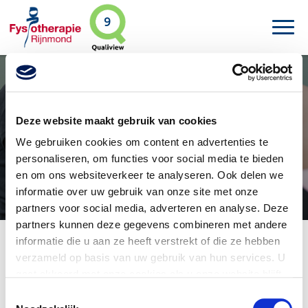
9
Deze website maakt gebruik van cookies
Heup- en knieartrose
We gebruiken cookies om content en advertenties te
personaliseren, om functies voor social media te bieden
en om ons websiteverkeer te analyseren. Ook delen we
informatie over uw gebruik van onze site met onze
partners voor social media, adverteren en analyse. Deze
partners kunnen deze gegevens combineren met andere
informatie die u aan ze heeft verstrekt of die ze hebben
verzameld op basis van uw gebruik van hun services. U
In het kort
gaat akkoord met onze cookies als u onze website blijft
Heup- en knieartrose
gebruiken.
V
oor meer gedetailleerde informatie zie ons
Toestemmingsselectie
privacybeleid
.