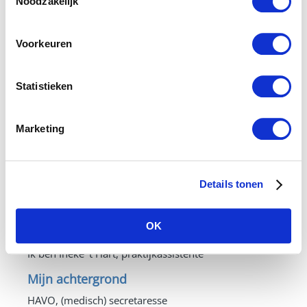
Noodzakelijk
Voorkeuren
Statistieken
Marketing
Details tonen
Ineke 't Hart, praktijkassistente
OK
Ik ben Ineke ’t Hart, praktijkassistente
Mijn achtergrond
HAVO, (medisch) secretaresse