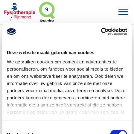
9
Ineke 't Hart
Deze website maakt gebruik van cookies
We gebruiken cookies om content en advertenties te
personaliseren, om functies voor social media te bieden
en om ons websiteverkeer te analyseren. Ook delen we
informatie over uw gebruik van onze site met onze
partners voor social media, adverteren en analyse. Deze
partners kunnen deze gegevens combineren met andere
informatie die u aan ze heeft verstrekt of die ze hebben
verzameld op basis van uw gebruik van hun services. U
gaat akkoord met onze cookies als u onze website blijft
gebruiken.
V
oor meer gedetailleerde informatie zie ons
Toestemmingsselectie
privacybeleid
.