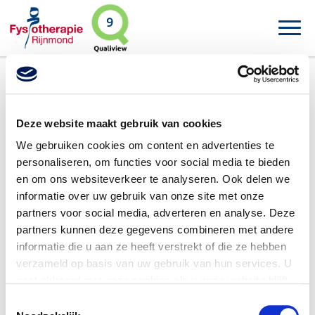
9
Rick Bakker
Deze website maakt gebruik van cookies
We gebruiken cookies om content en advertenties te
personaliseren, om functies voor social media te bieden
en om ons websiteverkeer te analyseren. Ook delen we
informatie over uw gebruik van onze site met onze
partners voor social media, adverteren en analyse. Deze
partners kunnen deze gegevens combineren met andere
informatie die u aan ze heeft verstrekt of die ze hebben
verzameld op basis van uw gebruik van hun services. U
gaat akkoord met onze cookies als u onze website blijft
gebruiken.
V
oor meer gedetailleerde informatie zie ons
Toestemmingsselectie
privacybeleid
.