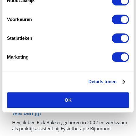
Noodzakelijk
Voorkeuren
Statistieken
Marketing
Details tonen
Rick Bakker, praktijkassistent
OK
Wie ben jij?
Hey, ik ben Rick Bakker, geboren in 2002 en werkzaam
als praktijkassistent bij Fysiotherapie Rijnmond.