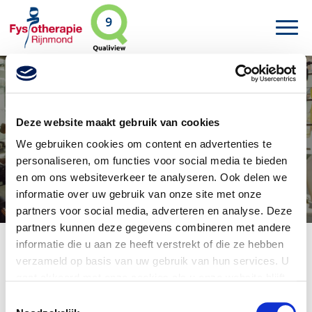
9
Deze website maakt gebruik van cookies
Fysiotherapie Vacature
We gebruiken cookies om content en advertenties te
personaliseren, om functies voor social media te bieden
en om ons websiteverkeer te analyseren. Ook delen we
informatie over uw gebruik van onze site met onze
partners voor social media, adverteren en analyse. Deze
partners kunnen deze gegevens combineren met andere
Kom jij werken bij Fysiotherapie
informatie die u aan ze heeft verstrekt of die ze hebben
verzameld op basis van uw gebruik van hun services. U
Rijnmond?
gaat akkoord met onze cookies als u onze website blijft
gebruiken.
V
oor meer gedetailleerde informatie zie ons
Wil jij werken in een praktijk waar jouw ontwikkeling écht
Toestemmingsselectie
centraal staat? Bij Fysiotherapie Rijnmond doen we het
privacybeleid
.